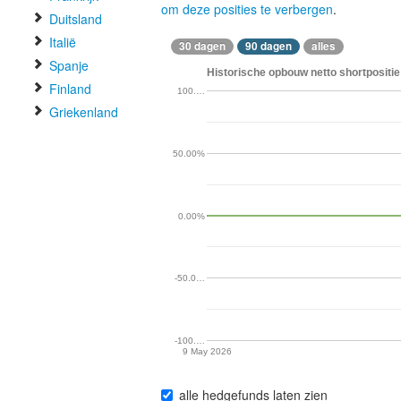
om deze posities te verbergen
.
Duitsland
Italië
30 dagen
90 dagen
alles
Spanje
Historische opbouw netto shortpositie
Finland
100.…
Griekenland
50.00%
0.00%
-50.0…
-100.…
9 May 2026
alle hedgefunds laten zien