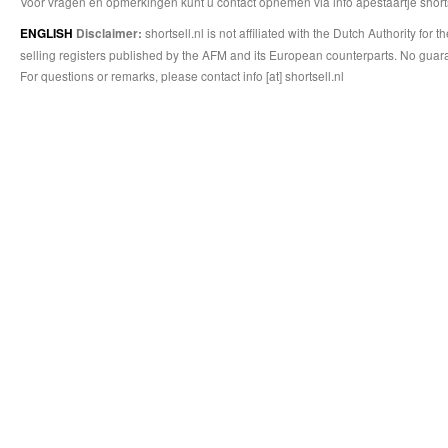
Voor vragen en opmerkingen kunt u contact opnemen via info apestaartje shorts
shortsell.nl is not affiliated with the Dutch Authority fo
ENGLISH
Disclaimer:
selling registers published by the AFM and its European counterparts. No guara
For questions or remarks, please contact info [at] shortsell.nl