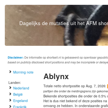
Dagelijks de mutaties uit het AFM short
Disclaimer:
De informatie op shortsell.nl is gebaseerd op openbaar gepubli
based on publicly disclosed short positions and may be incomplete or delaye
Morning note
Ablynx
Landen:
Totale netto shortpositie op Aug. 7, 2026:
Nederland
partijen die onder de meldingsgrens zijn gekome
België
Bekende shortposities die onder de 0.5% 
Engeland
Het is dus niet bekend of deze posities n
omvang ze hebben. In onderstaande graf
Frankrijk