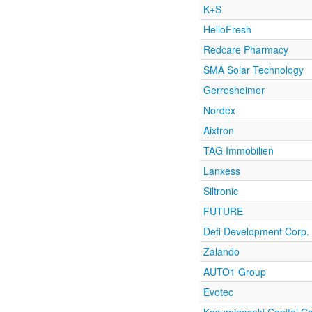
K+S
HelloFresh
Redcare Pharmacy
SMA Solar Technology
Gerresheimer
Nordex
Aixtron
TAG Immobilien
Lanxess
Siltronic
FUTURE
Defi Development Corp.
Zalando
AUTO1 Group
Evotec