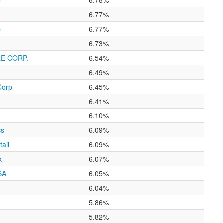
o
6.78%
6.77%
p
6.77%
6.73%
E CORP.
6.54%
6.49%
Corp
6.45%
6.41%
6.10%
cs
6.09%
ail
6.09%
k
6.07%
SA
6.05%
6.04%
5.86%
5.82%