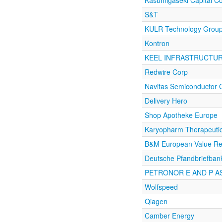
Kasumigaseki Capital C
S&T
KULR Technology Grou
Kontron
KEEL INFRASTRUCTUR
Redwire Corp
Navitas Semiconductor 
Delivery Hero
Shop Apotheke Europe
Karyopharm Therapeuti
B&M European Value Ret
Deutsche Pfandbriefban
PETRONOR E AND P A
Wolfspeed
Qiagen
Camber Energy