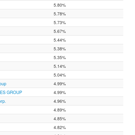
5.80%
5.78%
5.73%
5.67%
5.44%
5.38%
5.35%
5.14%
5.04%
roup
4.99%
IES GROUP
4.99%
rp.
4.96%
4.89%
4.85%
4.82%