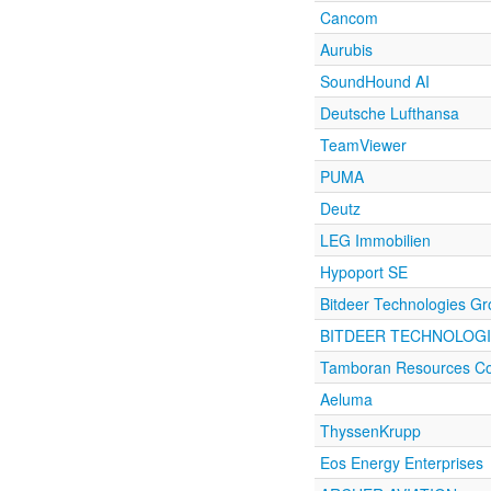
Cancom
Aurubis
SoundHound AI
Deutsche Lufthansa
TeamViewer
PUMA
Deutz
LEG Immobilien
Hypoport SE
Bitdeer Technologies G
BITDEER TECHNOLOG
Tamboran Resources Co
Aeluma
ThyssenKrupp
Eos Energy Enterprises