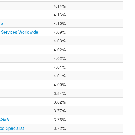
4.14%
4.13%
Co
4.10%
t Services Worldwide
4.09%
4.03%
4.02%
4.02%
4.01%
4.01%
4.00%
3.84%
3.82%
3.77%
 KGaA
3.76%
d Specialist
3.72%