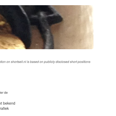
tion on shortsell.nl is based on publicly disclosed short positions
der de
iet bekend
rafiek