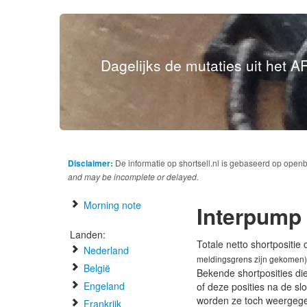
Dagelijks de mutaties uit het AF
Disclaimer:
De informatie op shortsell.nl is gebaseerd op open
and may be incomplete or delayed.
Morning note
Interpump
Landen:
Totale netto shortpositie
Nederland
meldingsgrens zijn gekomen)
België
Bekende shortposities di
Engeland
of deze posities na de s
worden ze toch weergeg
Frankrijk