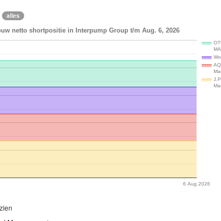
alles
uw netto shortpositie in Interpump Group t/m Aug. 6, 2026
OT
MA
Wo
AQ
Ma
J.P
Ma
6 Aug 2026
zien