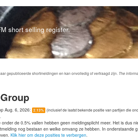
M short selling register.
baar gepubliceerde shortmeldingen en kan onvolledig of vertraagd zijn.
The informa
 Group
 op Aug. 6, 2026:
(inclusief de laatst bekende positie van partijen die on
2.13%
.
e onder de 0.5% vallen hebben geen meldingsplicht meer. Het is dus n
lotmelding nog bestaan en welke omvang ze hebben. In onderstaande g
even.
Klik hier om deze posities te verbergen
.