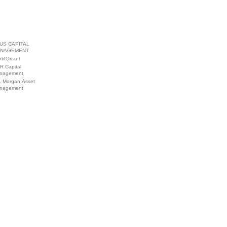
US CAPITAL
NAGEMENT
rldQuant
R Capital
nagement
. Morgan Asset
nagement