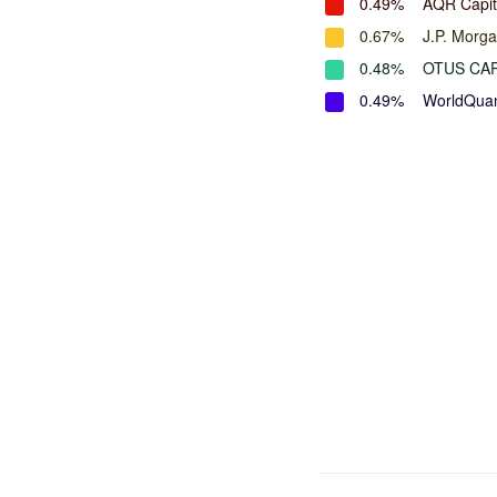
0.49%
AQR Capi
0.67%
J.P. Morg
0.48%
OTUS CA
0.49%
WorldQua