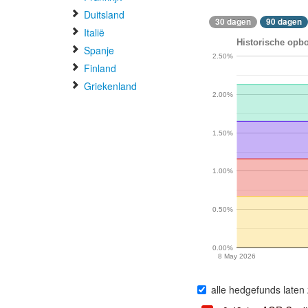
Duitsland
30 dagen
90 dagen
Italië
Historische opbo
Spanje
2.50%
Finland
Griekenland
2.00%
1.50%
1.00%
0.50%
0.00%
8 May 2026
alle hedgefunds laten 