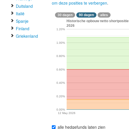
om deze posities te verbergen
.
Duitsland
Italië
30 dagen
90 dagen
alles
Spanje
Historische opbouw netto shortpositi
2026
Finland
1.20%
Griekenland
1.00%
0.80%
0.60%
0.40%
0.20%
0.00%
12 May 2026
alle hedgefunds laten zien