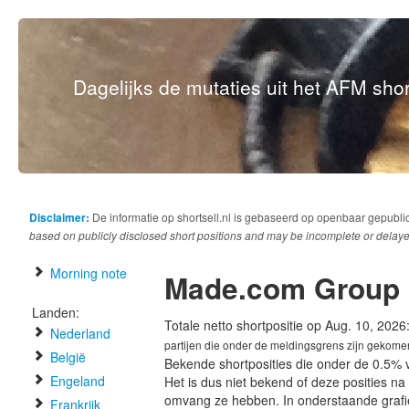
Dagelijks de mutaties uit het AFM short
Disclaimer:
De informatie op shortsell.nl is gebaseerd op openbaar gepubli
based on publicly disclosed short positions and may be incomplete or delaye
Morning note
Made.com Group
Landen:
Totale netto shortpositie op Aug. 10, 2026
Nederland
partijen die onder de meldingsgrens zijn gekome
België
Bekende shortposities die onder de 0.5% 
Engeland
Het is dus niet bekend of deze posities n
omvang ze hebben. In onderstaande graf
Frankrijk