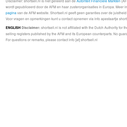
Disclaimer: shortsell.nl is niet gelieerd aan de
Autoriteit Financiele Markten
(AFM
wordt gepubliceerd door de AFM en haar zusterorganisaties in Europa. Meer info
pagina
van de AFM website. Shortsell.nl geeft geen garanties over de juistheid
Voor vragen en opmerkingen kunt u contact opnemen via info apestaartje shorts
shortsell.nl is not affiliated with the Dutch Authority fo
ENGLISH
Disclaimer:
selling registers published by the AFM and its European counterparts. No guara
For questions or remarks, please contact info [at] shortsell.nl