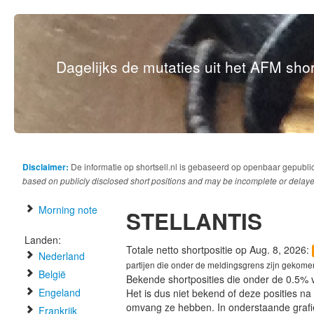
Dagelijks de mutaties uit het AFM short
Disclaimer:
De informatie op shortsell.nl is gebaseerd op openbaar gepubli
based on publicly disclosed short positions and may be incomplete or delaye
Morning note
STELLANTIS
Landen:
Totale netto shortpositie op Aug. 8, 2026:
Nederland
partijen die onder de meldingsgrens zijn gekome
België
Bekende shortposities die onder de 0.5% 
Engeland
Het is dus niet bekend of deze posities n
omvang ze hebben. In onderstaande graf
Frankrijk