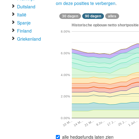
om deze posities te verbergen
.
Duitsland
Italië
30 dagen
90 dagen
alles
Spanje
Historische opbouw netto shortpositi
Finland
8.00%
Griekenland
6.00%
4.00%
2.00%
0.00%
8 Ju…
1 Jul…
14 M…
17 J…
21 M…
25 J…
10 M…
alle hedgefunds laten zien