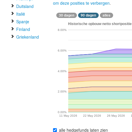
om deze posities te verbergen
.
Duitsland
Italië
30 dagen
90 dagen
alles
Spanje
Historische opbouw netto shortpositie
Finland
8.00%
Griekenland
6.00%
4.00%
2.00%
0.00%
11 May 2026
22 May 2026
26 May 2026
alle hedgefunds laten zien