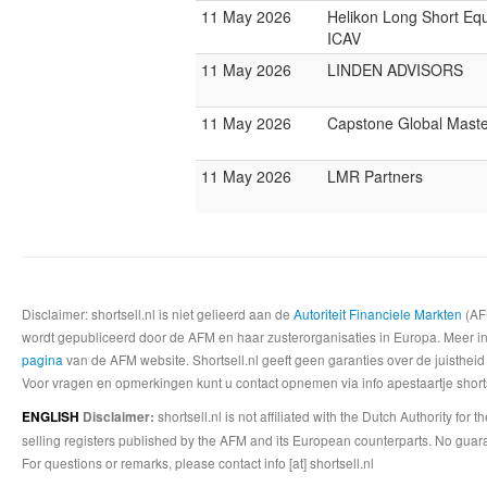
11 May 2026
Helikon Long Short Eq
ICAV
11 May 2026
LINDEN ADVISORS
11 May 2026
Capstone Global Mast
11 May 2026
LMR Partners
Disclaimer: shortsell.nl is niet gelieerd aan de
Autoriteit Financiele Markten
(AFM
wordt gepubliceerd door de AFM en haar zusterorganisaties in Europa. Meer info
pagina
van de AFM website. Shortsell.nl geeft geen garanties over de juistheid
Voor vragen en opmerkingen kunt u contact opnemen via info apestaartje shorts
shortsell.nl is not affiliated with the Dutch Authority fo
ENGLISH
Disclaimer:
selling registers published by the AFM and its European counterparts. No guara
For questions or remarks, please contact info [at] shortsell.nl