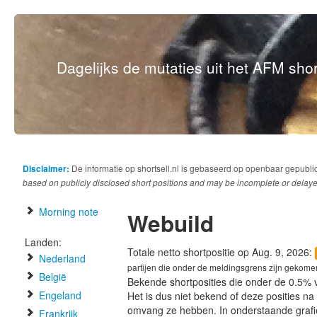
Dagelijks de mutaties uit het AFM short
Disclaimer:
De informatie op shortsell.nl is gebaseerd op openbaar gepubli
based on publicly disclosed short positions and may be incomplete or delaye
Morning note
Webuild
Landen:
Totale netto shortpositie op Aug. 9, 2026:
Nederland
partijen die onder de meldingsgrens zijn gekome
België
Bekende shortposities die onder de 0.5% 
Engeland
Het is dus niet bekend of deze posities n
omvang ze hebben. In onderstaande graf
Frankrijk