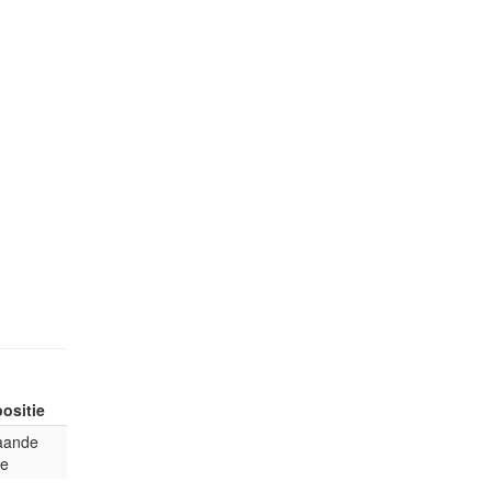
ositie
aande
ie