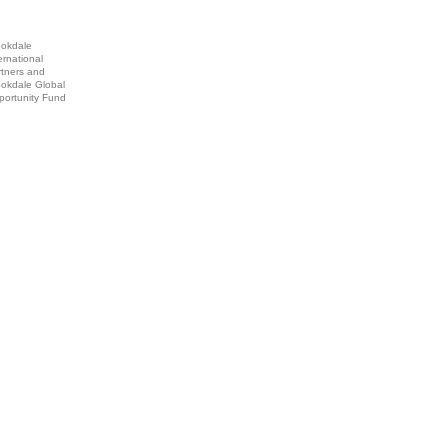
ookdale
ernational
rtners and
ookdale Global
portunity Fund