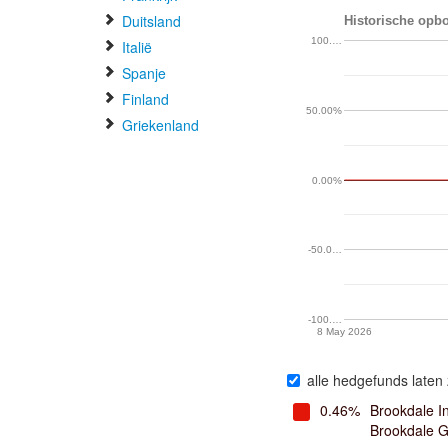
Duitsland
Historische opb
100.…
Italië
Spanje
Finland
50.00%
Griekenland
0.00%
-50.0…
-100.…
8 May 2026
alle hedgefunds laten 
0.46%
Brookdale In
Brookdale G