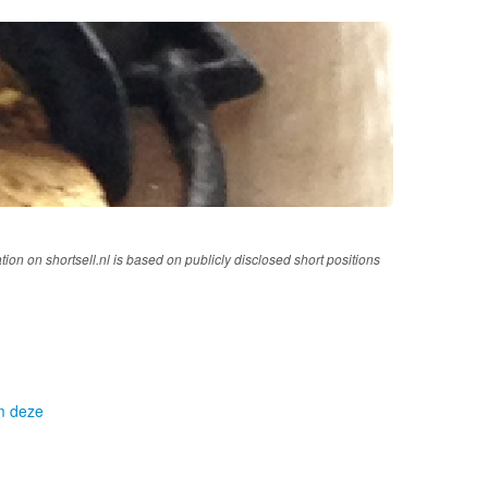
tion on shortsell.nl is based on publicly disclosed short positions
om deze