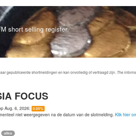
M short selling register.
baar gepubliceerde shortmeldingen en kan onvolledig of vertraagd zijn.
The informa
IA FOCUS
 op Aug. 6, 2026:
0.00%
menteel niet weergegeven na de datum van de slotmelding.
Klik hier 
alles