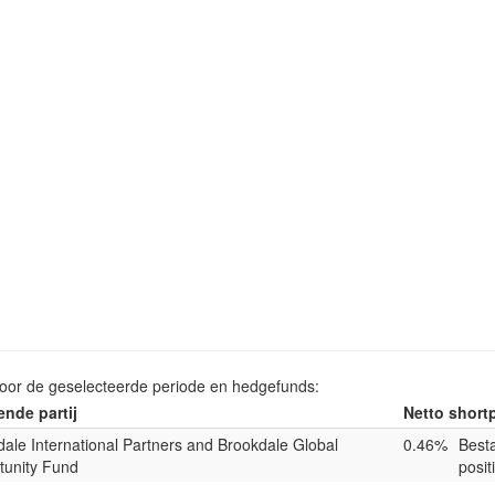
voor de geselecteerde periode en hedgefunds:
nde partij
Netto shortp
ale International Partners and Brookdale Global
0.46%
Best
tunity Fund
posit