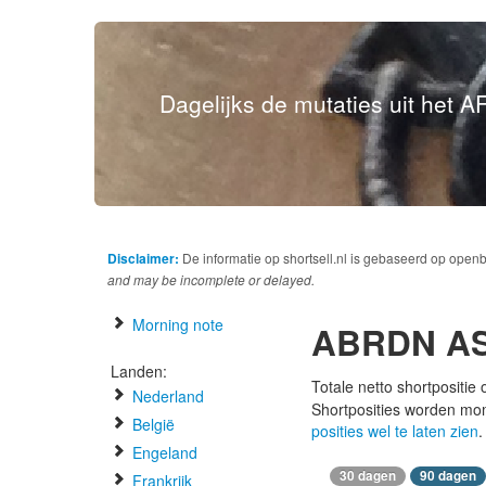
Dagelijks de mutaties uit het AF
Disclaimer:
De informatie op shortsell.nl is gebaseerd op open
and may be incomplete or delayed.
Morning note
ABRDN AS
Landen:
Totale netto shortpositie
Nederland
Shortposities worden mo
België
posities wel te laten zien
.
Engeland
30 dagen
90 dagen
Frankrijk