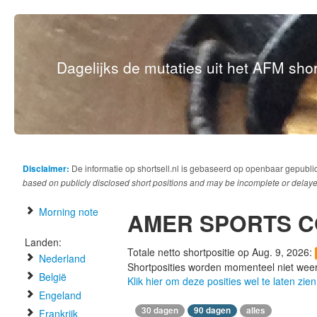
Dagelijks de mutaties uit het AFM short
Disclaimer:
De informatie op shortsell.nl is gebaseerd op openbaar gepubli
based on publicly disclosed short positions and may be incomplete or delaye
Morning note
AMER SPORTS 
Landen:
Totale netto shortpositie op Aug. 9, 2026:
Nederland
Shortposities worden momenteel niet wee
België
Klik hier om deze posities wel te laten zien
Engeland
30 dagen
90 dagen
alles
Frankrijk