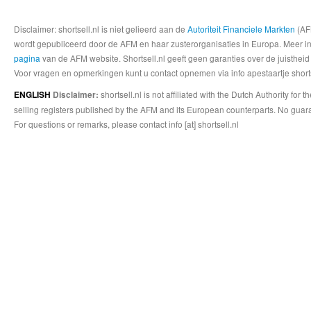
Disclaimer: shortsell.nl is niet gelieerd aan de
Autoriteit Financiele Markten
(AFM
wordt gepubliceerd door de AFM en haar zusterorganisaties in Europa. Meer info
pagina
van de AFM website. Shortsell.nl geeft geen garanties over de juistheid
Voor vragen en opmerkingen kunt u contact opnemen via info apestaartje shorts
shortsell.nl is not affiliated with the Dutch Authority fo
ENGLISH
Disclaimer:
selling registers published by the AFM and its European counterparts. No guara
For questions or remarks, please contact info [at] shortsell.nl