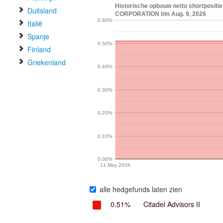
Historische opbouw netto shortposit
Duitsland
CORPORATION t/m Aug. 9, 2026
0.60%
Italië
Spanje
0.50%
Finland
Griekenland
0.40%
0.30%
0.20%
0.10%
0.00%
11 May 2026
alle hedgefunds laten zien
0.51%
Citadel Advisors II