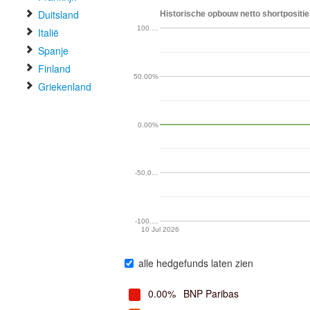
Duitsland
Historische opbouw netto shortpositie
100.…
Italië
Spanje
Finland
50.00%
Griekenland
0.00%
-50.0…
-100.…
10 Jul 2026
alle hedgefunds laten zien
0.00%
BNP Paribas