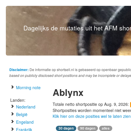
Dagelijks de mutaties uit het AFM short
Disclaimer:
De informatie op shortsell.nl is gebaseerd op openbaar gepubli
based on publicly disclosed short positions and may be incomplete or delaye
Morning note
Ablynx
Landen:
Totale netto shortpositie op Aug. 9, 2026:
Nederland
Shortposities worden momenteel niet wee
België
Klik hier om deze posities wel te laten zien
Engeland
30 dagen
90 dagen
alles
Frankrijk