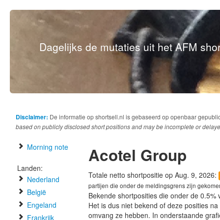
Dagelijks de mutaties uit het AFM short
Disclaimer:
De informatie op shortsell.nl is gebaseerd op openbaar gepubli
based on publicly disclosed short positions and may be incomplete or delaye
Morning note
Acotel Group
Landen:
Totale netto shortpositie op Aug. 9, 2026:
Nederland
partijen die onder de meldingsgrens zijn gekome
België
Bekende shortposities die onder de 0.5% 
Engeland
Het is dus niet bekend of deze posities n
omvang ze hebben. In onderstaande graf
Frankrijk