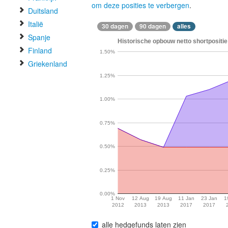
om deze posities te verbergen
.
Duitsland
Italië
30 dagen
90 dagen
alles
Spanje
Historische opbouw netto shortpositie
Finland
1.50%
Griekenland
1.25%
1.00%
0.75%
0.50%
0.25%
0.00%
1 Nov
12 Aug
19 Aug
11 Jan
23 Jan
1
2012
2013
2013
2017
2017
alle hedgefunds laten zien