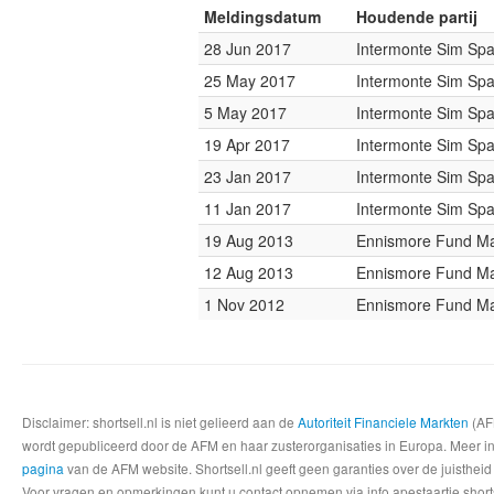
Meldingsdatum
Houdende partij
28 Jun 2017
Intermonte Sim Sp
25 May 2017
Intermonte Sim Sp
5 May 2017
Intermonte Sim Sp
19 Apr 2017
Intermonte Sim Sp
23 Jan 2017
Intermonte Sim Sp
11 Jan 2017
Intermonte Sim Sp
19 Aug 2013
Ennismore Fund M
12 Aug 2013
Ennismore Fund M
1 Nov 2012
Ennismore Fund M
Disclaimer: shortsell.nl is niet gelieerd aan de
Autoriteit Financiele Markten
(AFM
wordt gepubliceerd door de AFM en haar zusterorganisaties in Europa. Meer info
pagina
van de AFM website. Shortsell.nl geeft geen garanties over de juistheid
Voor vragen en opmerkingen kunt u contact opnemen via info apestaartje shorts