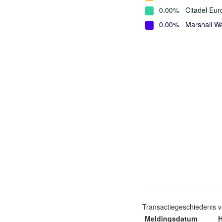
0.00%
Citadel Eur
0.00%
Marshall W
Transactiegeschiedenis 
Meldingsdatum
H