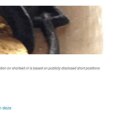
tion on shortsell.nl is based on publicly disclosed short positions
om deze