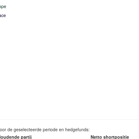
ope
ace
voor de geselecteerde periode en hedgefunds:
oudende partij
Netto shortpositie