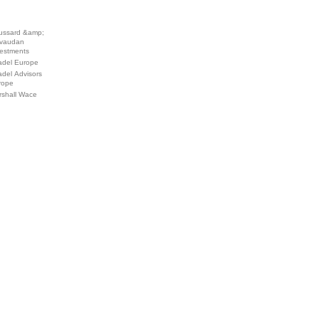
ussard &amp;
vaudan
vestments
adel Europe
adel Advisors
rope
rshall Wace