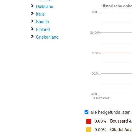
Duitsland
Historische opbo
100.…
Italië
Spanje
Finland
50.00%
Griekenland
0.00%
-50.0…
-100.…
8 May 2026
alle hedgefunds laten 
0.00%
Boussard &
0.00%
Citadel Adv