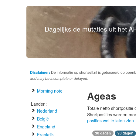
Dagelijks de mutaties uit het AF
Disclaimer:
De informatie op shortsell.nl is gebaseerd op open
and may be incomplete or delayed.
Morning note
Ageas
Landen:
Totale netto shortpositie
Nederland
Shortposities worden mo
België
posities wel te laten zien
.
Engeland
30 dagen
90 dagen
Frankrijk