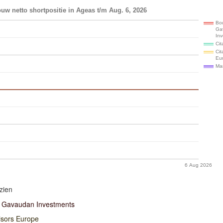
uw netto shortpositie in Ageas t/m Aug. 6, 2026
Bo
Ga
In
Cit
Cit
Eu
Ma
6 Aug 2026
zien
 Gavaudan Investments
isors Europe