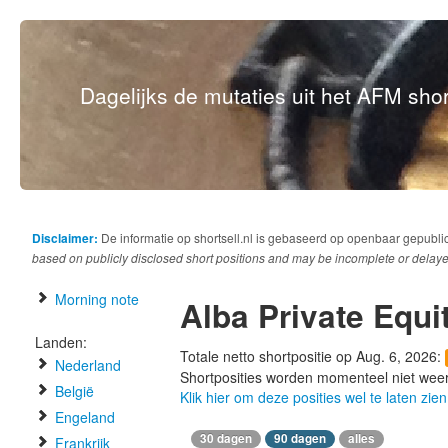
Dagelijks de mutaties uit het AFM short
Disclaimer:
De informatie op shortsell.nl is gebaseerd op openbaar gepubli
based on publicly disclosed short positions and may be incomplete or delaye
Morning note
Alba Private Equi
Landen:
Totale netto shortpositie op Aug. 6, 2026:
Nederland
Shortposities worden momenteel niet wee
België
Klik hier om deze posities wel te laten zien
Engeland
30 dagen
90 dagen
alles
Frankrijk