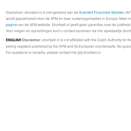
Disclaimer: shortsell.nl is niet gelieerd aan de
Autoriteit Financiele Markten
(AFM
wordt gepubliceerd door de AFM en haar zusterorganisaties in Europa. Meer info
pagina
van de AFM website. Shortsell.nl geeft geen garanties over de juistheid
Voor vragen en opmerkingen kunt u contact opnemen via info apestaartje shorts
shortsell.nl is not affiliated with the Dutch Authority fo
ENGLISH
Disclaimer:
selling registers published by the AFM and its European counterparts. No guara
For questions or remarks, please contact info [at] shortsell.nl