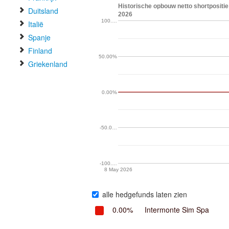
Historische opbouw netto shortpositie 
Duitsland
2026
100.…
Italië
Spanje
Finland
50.00%
Griekenland
0.00%
-50.0…
-100.…
8 May 2026
alle hedgefunds laten zien
0.00%
Intermonte Sim Spa