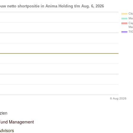
uw netto shortpositie in Anima Holding t/m Aug. 6, 2026
Cit
Ma
Cap
Ma
TIG
6 Aug 2026
zien
 Fund Management
Advisors