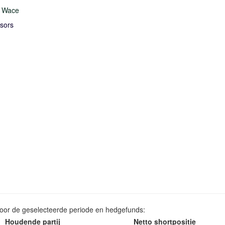
l Wace
sors
voor de geselecteerde periode en hedgefunds:
Houdende partij
Netto shortpositie