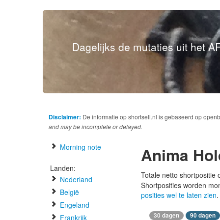
Dagelijks de mutaties uit het AF
Disclaimer:
De informatie op shortsell.nl is gebaseerd op open
and may be incomplete or delayed.
Morning note
Anima Hol
Landen:
Totale netto shortpositie
Nederland
Shortposities worden mo
België
posities wel te laten zien
.
Engeland
30 dagen
90 dagen
Frankrijk