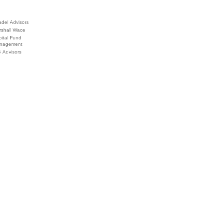
adel Advisors
rshall Wace
ital Fund
nagement
 Advisors