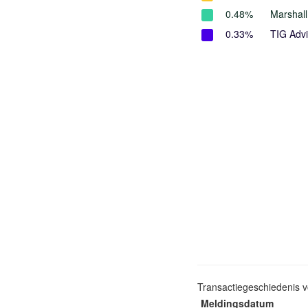
0.48%
Marshal
0.33%
TIG Advi
Transactiegeschiedenis 
Meldingsdatum