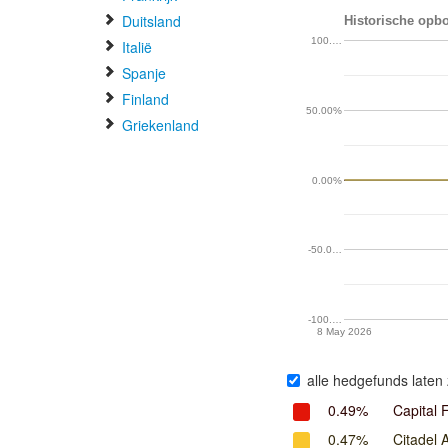
Duitsland
Historische opbo
100.…
Italië
Spanje
Finland
50.00%
Griekenland
0.00%
-50.0…
-100.…
8 May 2026
alle hedgefunds laten 
0.49%
Capital
0.47%
Citadel 