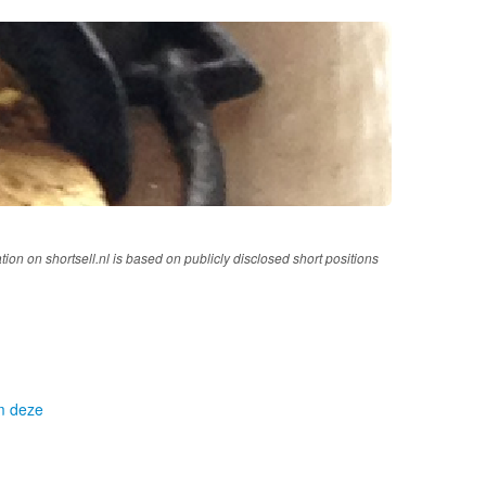
tion on shortsell.nl is based on publicly disclosed short positions
om deze