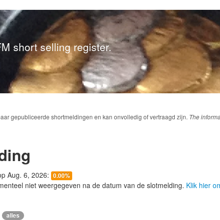
M short selling register.
baar gepubliceerde shortmeldingen en kan onvolledig of vertraagd zijn.
The informa
ding
 op Aug. 6, 2026:
0.00%
menteel niet weergegeven na de datum van de slotmelding.
Klik hier 
alles