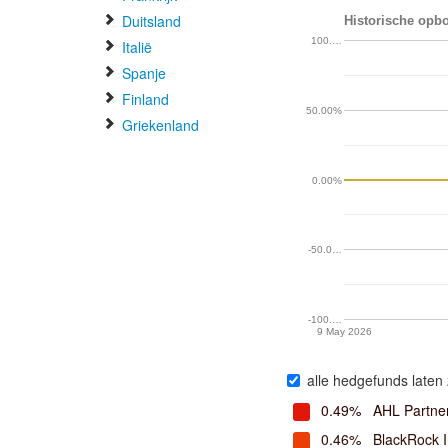
Duitsland
Historische opb
100.…
Italië
Spanje
Finland
50.00%
Griekenland
0.00%
-50.0…
-100.…
9 May 2026
alle hedgefunds laten 
0.49%
AHL Partne
0.46%
BlackRock 