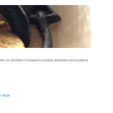
tion on shortsell.nl is based on publicly disclosed short positions
om deze