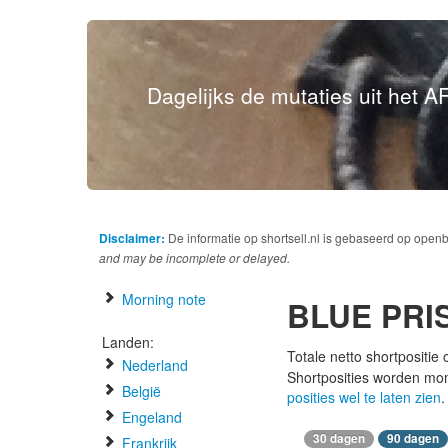
Dagelijks de mutaties uit het AF
Disclaimer:
De informatie op shortsell.nl is gebaseerd op open
and may be incomplete or delayed.
Morning note
BLUE PRI
Landen:
Totale netto shortpositie
Nederland
Shortposities worden mo
België
posities wel te laten zien
.
Engeland
30 dagen
90 dagen
Frankrijk