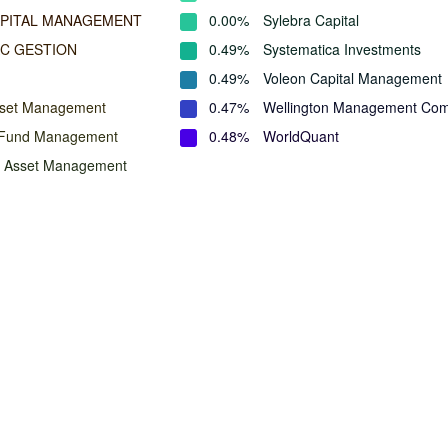
APITAL MANAGEMENT
0.00%
Sylebra Capital
C GESTION
0.49%
Systematica Investments
0.49%
Voleon Capital Management
sset Management
0.47%
Wellington Management Co
 Fund Management
0.48%
WorldQuant
n Asset Management