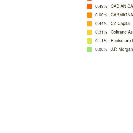
0.49%
CADIAN C
0.00%
CARMIGNA
0.44%
CZ Capital
0.31%
Coltrane A
0.11%
Ennismore
0.00%
J.P. Morga