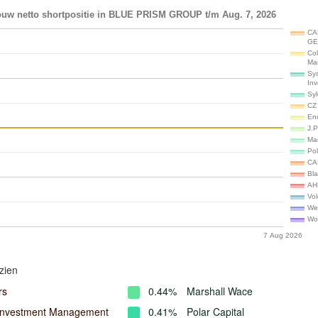
ouw netto shortpositie in BLUE PRISM GROUP t/m Aug. 7, 2026
CA
GE
Col
Ma
Sy
In
Syl
CZ 
En
J.
Ma
Pol
CA
Bl
AH
Vo
We
Wo
7 Aug 2026
zien
rs
0.44%
Marshall Wace
Investment Management
0.41%
Polar Capital