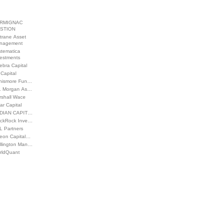
RMIGNAC
STION
trane Asset
nagement
stematica
vestments
ebra Capital
Capital
nismore Fun…
P. Morgan As…
rshall Wace
ar Capital
DIAN CAPIT…
ackRock Inve…
L Partners
leon Capital…
llington Man…
rldQuant