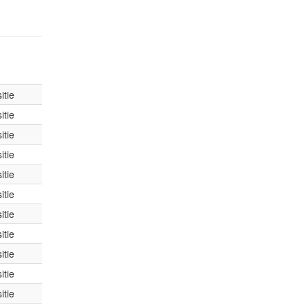
itie
itie
itie
itie
itie
itie
itie
itie
itie
itie
itie