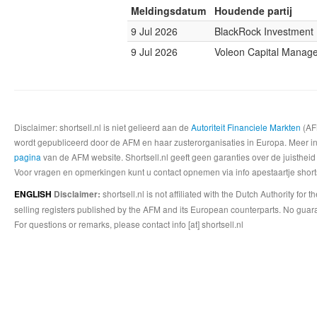
Meldingsdatum
Houdende partij
9 Jul 2026
BlackRock Investmen
9 Jul 2026
Voleon Capital Manag
Disclaimer: shortsell.nl is niet gelieerd aan de
Autoriteit Financiele Markten
(AFM
wordt gepubliceerd door de AFM en haar zusterorganisaties in Europa. Meer info
pagina
van de AFM website. Shortsell.nl geeft geen garanties over de juistheid
Voor vragen en opmerkingen kunt u contact opnemen via info apestaartje shorts
shortsell.nl is not affiliated with the Dutch Authority fo
ENGLISH
Disclaimer:
selling registers published by the AFM and its European counterparts. No guara
For questions or remarks, please contact info [at] shortsell.nl