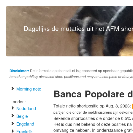
Dagelijks de mutaties uit het AFM short
Disclaimer:
De informatie op shortsell.nl is gebaseerd op openbaar gepubli
based on publicly disclosed short positions and may be incomplete or delaye
Morning note
Banca Popolare d
Landen:
Totale netto shortpositie op Aug. 8, 2026:
Nederland
partijen die onder de meldingsgrens zijn gekome
België
Bekende shortposities die onder de 0.5% 
Engeland
Het is dus niet bekend of deze posities n
omvang ze hebben. In onderstaande graf
Frankrijk