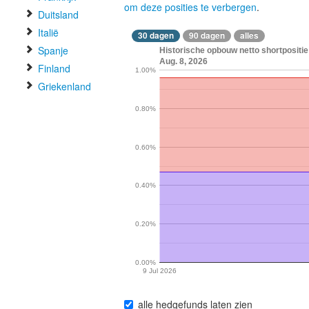
om deze posities te verbergen
.
Duitsland
Italië
30 dagen
90 dagen
alles
Spanje
Historische opbouw netto shortpositie
Aug. 8, 2026
Finland
1.00%
Griekenland
0.80%
0.60%
0.40%
0.20%
0.00%
9 Jul 2026
alle hedgefunds laten zien