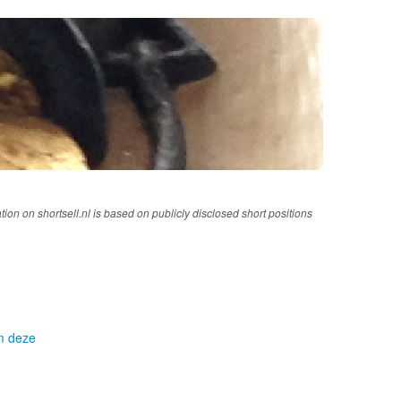
tion on shortsell.nl is based on publicly disclosed short positions
om deze