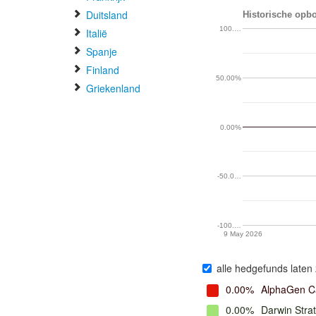
Duitsland
Historische opbo
100.…
Italië
Spanje
Finland
50.00%
Griekenland
0.00%
-50.0…
-100.…
9 May 2026
alle hedgefunds laten 
0.00%
AlphaGen Ca
0.00%
Darwin Strat