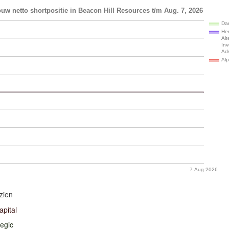
uw netto shortpositie in Beacon Hill Resources t/m Aug. 7, 2026
Dar
He
Alt
In
Ad
Al
7 Aug 2026
zien
pital
egic