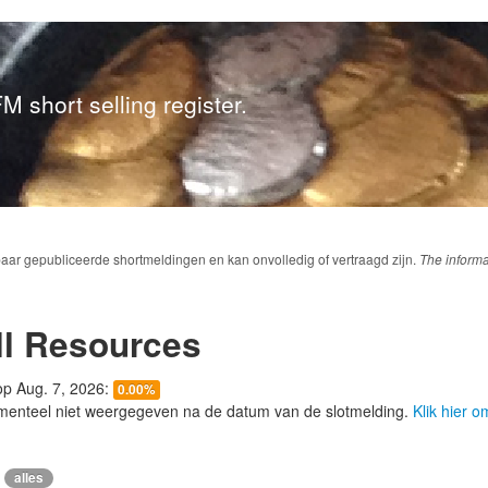
M short selling register.
baar gepubliceerde shortmeldingen en kan onvolledig of vertraagd zijn.
The informa
ll Resources
 op Aug. 7, 2026:
0.00%
menteel niet weergegeven na de datum van de slotmelding.
Klik hier 
alles