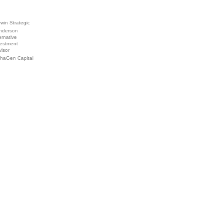
win Strategic
nderson
ernative
vestment
visor
phaGen Capital