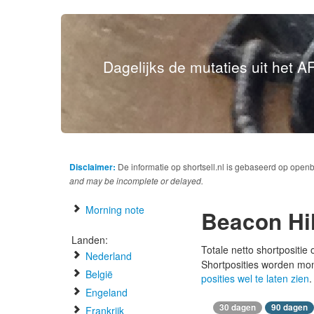
Dagelijks de mutaties uit het AF
Disclaimer:
De informatie op shortsell.nl is gebaseerd op open
and may be incomplete or delayed.
Morning note
Beacon Hi
Landen:
Totale netto shortpositie
Nederland
Shortposities worden mo
België
posities wel te laten zien
.
Engeland
30 dagen
90 dagen
Frankrijk