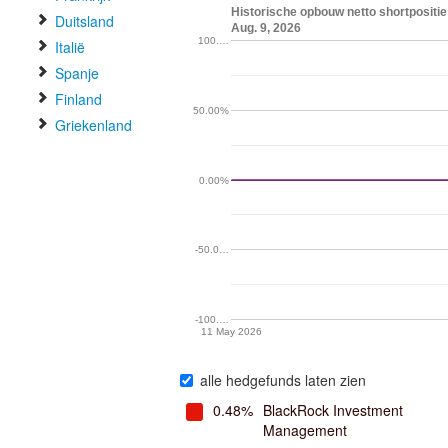
Historische opbouw netto shortpositi
Duitsland
Aug. 9, 2026
100.…
Italië
Spanje
Finland
50.00%
Griekenland
0.00%
-50.0…
-100.…
11 May 2026
alle hedgefunds laten zien
0.48%
BlackRock Investment
Management