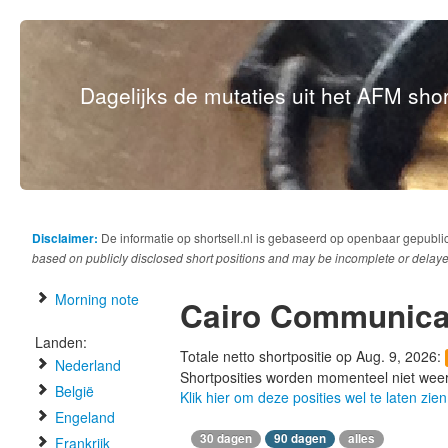
Dagelijks de mutaties uit het AFM short
Disclaimer:
De informatie op shortsell.nl is gebaseerd op openbaar gepubli
based on publicly disclosed short positions and may be incomplete or delaye
Morning note
Cairo Communica
Landen:
Totale netto shortpositie op Aug. 9, 2026:
Nederland
Shortposities worden momenteel niet wee
België
Klik hier om deze posities wel te laten zien
Engeland
30 dagen
90 dagen
alles
Frankrijk