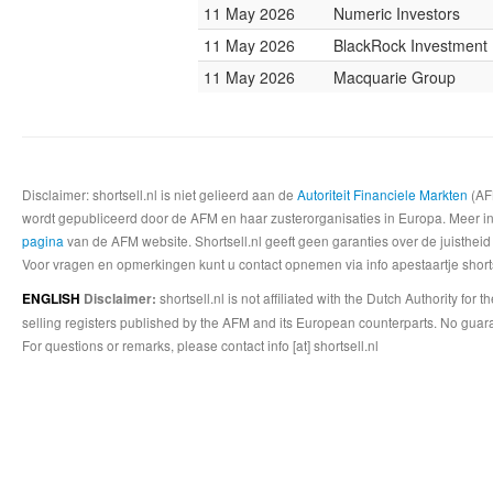
11 May 2026
Numeric Investors
11 May 2026
BlackRock Investmen
11 May 2026
Macquarie Group
Disclaimer: shortsell.nl is niet gelieerd aan de
Autoriteit Financiele Markten
(AFM
wordt gepubliceerd door de AFM en haar zusterorganisaties in Europa. Meer info
pagina
van de AFM website. Shortsell.nl geeft geen garanties over de juistheid
Voor vragen en opmerkingen kunt u contact opnemen via info apestaartje shorts
shortsell.nl is not affiliated with the Dutch Authority fo
ENGLISH
Disclaimer:
selling registers published by the AFM and its European counterparts. No guara
For questions or remarks, please contact info [at] shortsell.nl