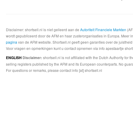
Disclaimer: shortsell.nl is niet gelieerd aan de
Autoriteit Financiele Markten
(AFM
wordt gepubliceerd door de AFM en haar zusterorganisaties in Europa. Meer info
pagina
van de AFM website. Shortsell.nl geeft geen garanties over de juistheid
Voor vragen en opmerkingen kunt u contact opnemen via info apestaartje shorts
shortsell.nl is not affiliated with the Dutch Authority fo
ENGLISH
Disclaimer:
selling registers published by the AFM and its European counterparts. No guara
For questions or remarks, please contact info [at] shortsell.nl