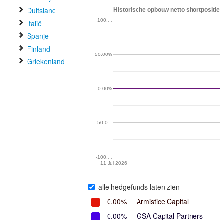
Duitsland
Historische opbouw netto shortpositie
100.…
Italië
Spanje
Finland
50.00%
Griekenland
0.00%
-50.0…
-100.…
11 Jul 2026
alle hedgefunds laten zien
0.00%
Armistice Capital
0.00%
GSA Capital Partners