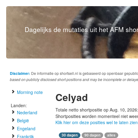
Dagelijks de mutaties uit het AFM short
Disclaimer:
De informatie op shortsell.nl is gebaseerd op openbaar gepubli
based on publicly disclosed short positions and may be incomplete or delaye
Morning note
Celyad
Landen:
Totale netto shortpositie op Aug. 10, 2026
Nederland
Shortposities worden momenteel niet wee
België
Klik hier om deze posities wel te laten zien
Engeland
30 dagen
90 dagen
alles
Frankrijk