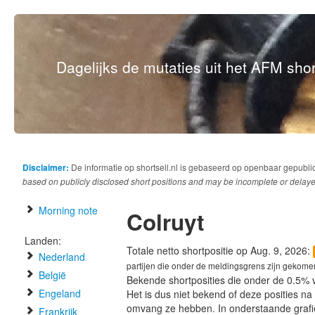
Dagelijks de mutaties uit het AFM short
Disclaimer:
De informatie op shortsell.nl is gebaseerd op openbaar gepubli
based on publicly disclosed short positions and may be incomplete or delaye
Morning note
Colruyt
Landen:
Totale netto shortpositie op Aug. 9, 2026:
Nederland
partijen die onder de meldingsgrens zijn gekome
België
Bekende shortposities die onder de 0.5% 
Engeland
Het is dus niet bekend of deze posities n
omvang ze hebben. In onderstaande graf
Frankrijk