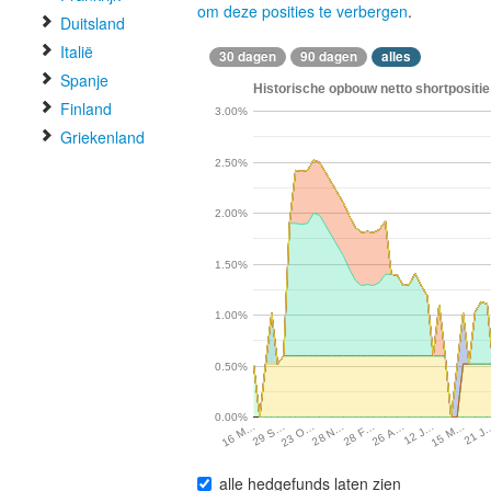
om deze posities te verbergen
.
Duitsland
Italië
30 dagen
90 dagen
alles
Spanje
Historische opbouw netto shortpositie 
Finland
3.00%
Griekenland
2.50%
2.00%
1.50%
1.00%
0.50%
0.00%
29 S…
23 O…
28 N…
28 F…
26 A…
12 J…
15 M…
21 J
16 M…
alle hedgefunds laten zien