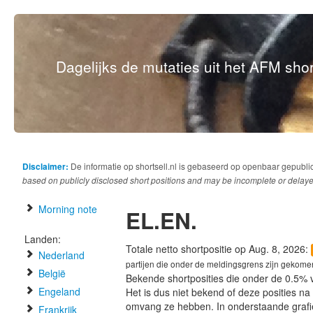
Dagelijks de mutaties uit het AFM short
Disclaimer:
De informatie op shortsell.nl is gebaseerd op openbaar gepubli
based on publicly disclosed short positions and may be incomplete or delaye
Morning note
EL.EN.
Landen:
Totale netto shortpositie op Aug. 8, 2026:
Nederland
partijen die onder de meldingsgrens zijn gekome
België
Bekende shortposities die onder de 0.5% 
Engeland
Het is dus niet bekend of deze posities n
omvang ze hebben. In onderstaande graf
Frankrijk