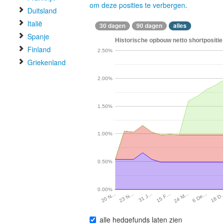
om deze posities te verbergen
.
Duitsland
Italië
30 dagen
90 dagen
alles
Spanje
Historische opbouw netto shortpositie 
Finland
2.50%
Griekenland
2.00%
1.50%
1.00%
0.50%
0.00%
31 J…
24 M…
18 
23 N…
15 F…
6 De…
20 N…
alle hedgefunds laten zien