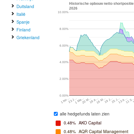
Historische opbouw netto shortpositie
Duitsland
2026
10.00%
Italië
Spanje
Finland
8.00%
Griekenland
6.00%
4.00%
2.00%
0.00%
13 A…
16 M…
1 Ma…
25 J…
18 A…
23 J…
11 S
19 J…
20 M…
1 No…
alle hedgefunds laten zien
0.48%
AKO Capital
0.48%
AQR Capital Management