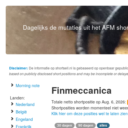
Dagelijks de mutaties uit het AFM short
Disclaimer:
De informatie op shortsell.nl is gebaseerd op openbaar gepubli
based on publicly disclosed short positions and may be incomplete or delaye
Morning note
Finmeccanica
Landen:
Totale netto shortpositie op Aug. 6, 2026:
Nederland
Shortposities worden momenteel niet wee
België
Klik hier om deze posities wel te laten zien
Engeland
30 dagen
90 dagen
alles
Frankrijk