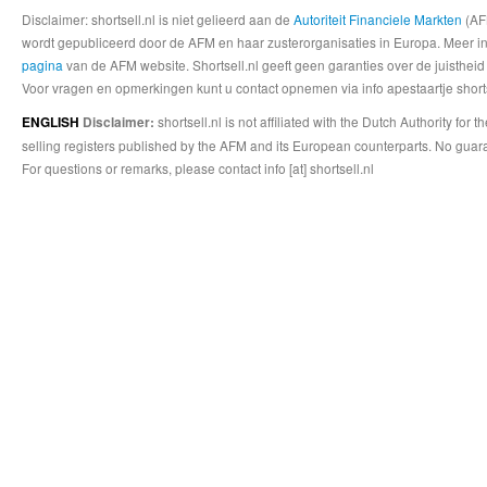
Disclaimer: shortsell.nl is niet gelieerd aan de
Autoriteit Financiele Markten
(AFM
wordt gepubliceerd door de AFM en haar zusterorganisaties in Europa. Meer info
pagina
van de AFM website. Shortsell.nl geeft geen garanties over de juistheid
Voor vragen en opmerkingen kunt u contact opnemen via info apestaartje shorts
shortsell.nl is not affiliated with the Dutch Authority fo
ENGLISH
Disclaimer:
selling registers published by the AFM and its European counterparts. No guara
For questions or remarks, please contact info [at] shortsell.nl