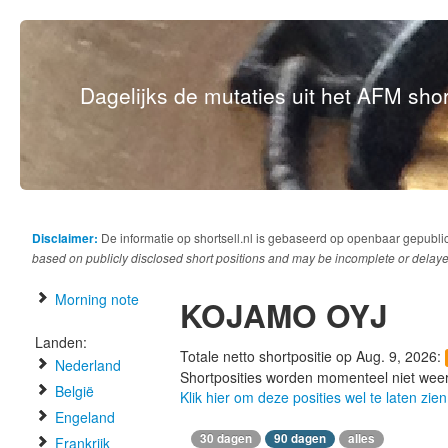
Dagelijks de mutaties uit het AFM short
Disclaimer:
De informatie op shortsell.nl is gebaseerd op openbaar gepubli
based on publicly disclosed short positions and may be incomplete or delaye
Morning note
KOJAMO OYJ
Landen:
Totale netto shortpositie op Aug. 9, 2026:
Nederland
Shortposities worden momenteel niet wee
België
Klik hier om deze posities wel te laten zien
Engeland
30 dagen
90 dagen
alles
Frankrijk