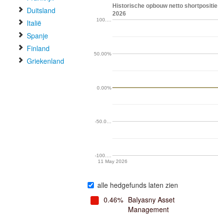
Historische opbouw netto shortpositi
Duitsland
2026
100.…
Italië
Spanje
Finland
50.00%
Griekenland
0.00%
-50.0…
-100.…
11 May 2026
alle hedgefunds laten zien
0.46%
Balyasny Asset
Management