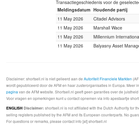
Transactiegeschiedenis voor de geselect
Meldingsdatum
Houdende partij
11 May 2026
Citadel Advisors
11 May 2026
Marshall Wace
11 May 2026
Millennium Internatio
11 May 2026
Balyasny Asset Mana
Disclaimer: shortsell.nl is niet gelieerd aan de
Autoriteit Financiele Markten
(AFM
wordt gepubliceerd door de AFM en haar zusterorganisaties in Europa. Meer info
pagina
van de AFM website. Shortsell.nl geeft geen garanties over de juistheid
Voor vragen en opmerkingen kunt u contact opnemen via info apestaartje shorts
shortsell.nl is not affiliated with the Dutch Authority fo
ENGLISH
Disclaimer:
selling registers published by the AFM and its European counterparts. No guara
For questions or remarks, please contact info [at] shortsell.nl