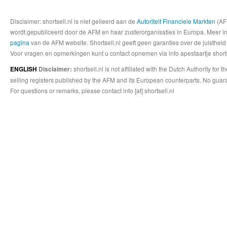
Disclaimer: shortsell.nl is niet gelieerd aan de
Autoriteit Financiele Markten
(AFM
wordt gepubliceerd door de AFM en haar zusterorganisaties in Europa. Meer info
pagina
van de AFM website. Shortsell.nl geeft geen garanties over de juistheid
Voor vragen en opmerkingen kunt u contact opnemen via info apestaartje shorts
shortsell.nl is not affiliated with the Dutch Authority fo
ENGLISH
Disclaimer:
selling registers published by the AFM and its European counterparts. No guara
For questions or remarks, please contact info [at] shortsell.nl