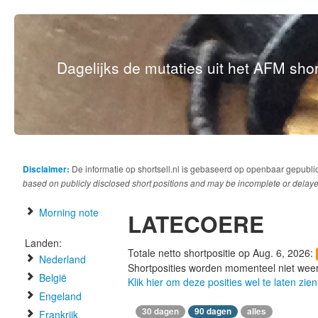
Dagelijks de mutaties uit het AFM short
Disclaimer:
De informatie op shortsell.nl is gebaseerd op openbaar gepubli
based on publicly disclosed short positions and may be incomplete or delaye
Morning note
LATECOERE
Landen:
Totale netto shortpositie op Aug. 6, 2026:
Nederland
Shortposities worden momenteel niet wee
België
Klik hier om deze posities wel te laten zien
Engeland
30 dagen
90 dagen
alles
Frankrijk