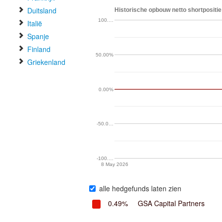
Duitsland
Historische opbouw netto shortpositi
100.…
Italië
Spanje
Finland
50.00%
Griekenland
0.00%
-50.0…
-100.…
8 May 2026
alle hedgefunds laten zien
0.49%
GSA Capital Partners