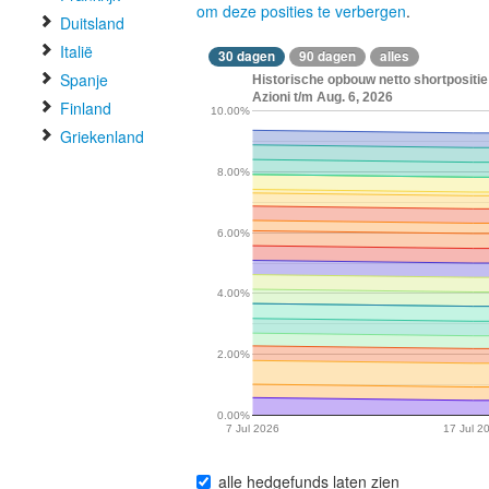
om deze posities te verbergen
.
Duitsland
Italië
30 dagen
90 dagen
alles
Spanje
Historische opbouw netto shortpositie
Azioni t/m Aug. 6, 2026
Finland
10.00%
Griekenland
8.00%
6.00%
4.00%
2.00%
0.00%
7 Jul 2026
17 Jul 2
alle hedgefunds laten zien