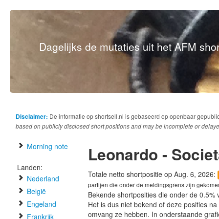
Dagelijks de mutaties uit het AFM short
Disclaimer:
De informatie op shortsell.nl is gebaseerd op openbaar gepubli
based on publicly disclosed short positions and may be incomplete or delaye
Morning note
Leonardo - Societ
Landen:
Totale netto shortpositie op Aug. 6, 2026:
Nederland
partijen die onder de meldingsgrens zijn gekome
België
Bekende shortposities die onder de 0.5% 
Engeland
Het is dus niet bekend of deze posities n
omvang ze hebben. In onderstaande graf
Frankrijk