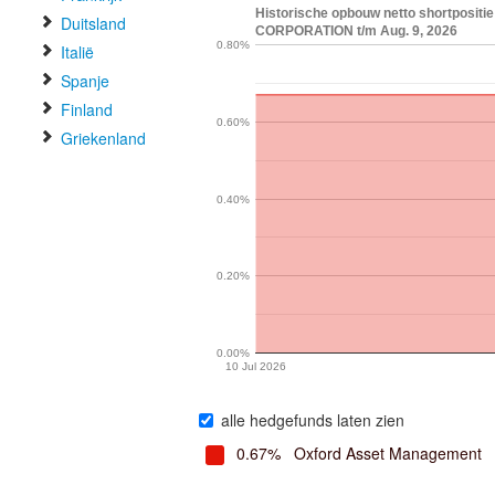
Historische opbouw netto shortposi
Duitsland
CORPORATION t/m Aug. 9, 2026
0.80%
Italië
Spanje
Finland
0.60%
Griekenland
0.40%
0.20%
0.00%
10 Jul 2026
alle hedgefunds laten zien
0.67%
Oxford Asset Management