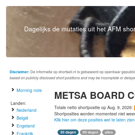
Dagelijks de mutaties uit het AFM short
Disclaimer:
De informatie op shortsell.nl is gebaseerd op openbaar gepubli
based on publicly disclosed short positions and may be incomplete or delaye
Morning note
METSA BOARD 
Landen:
Totale netto shortpositie op Aug. 9, 2026:
Nederland
Shortposities worden momenteel niet wee
België
Klik hier om deze posities wel te laten zien
Engeland
30 dagen
90 dagen
alles
Frankrijk