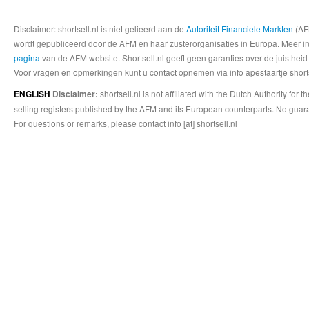
Disclaimer: shortsell.nl is niet gelieerd aan de
Autoriteit Financiele Markten
(AFM
wordt gepubliceerd door de AFM en haar zusterorganisaties in Europa. Meer info
pagina
van de AFM website. Shortsell.nl geeft geen garanties over de juistheid
Voor vragen en opmerkingen kunt u contact opnemen via info apestaartje shorts
shortsell.nl is not affiliated with the Dutch Authority fo
ENGLISH
Disclaimer:
selling registers published by the AFM and its European counterparts. No guara
For questions or remarks, please contact info [at] shortsell.nl