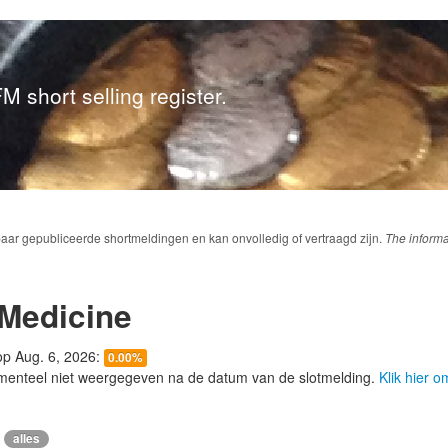
M short selling register.
baar gepubliceerde shortmeldingen en kan onvolledig of vertraagd zijn.
The informa
 Medicine
 op Aug. 6, 2026:
0.00%
menteel niet weergegeven na de datum van de slotmelding.
Klik hier 
alles