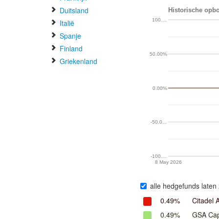
Duitsland
Historische opbo
100.…
Italië
Spanje
Finland
50.00%
Griekenland
0.00%
-50.0…
-100.…
8 May 2026
alle hedgefunds laten 
0.49%
Citadel A
0.49%
GSA Capi