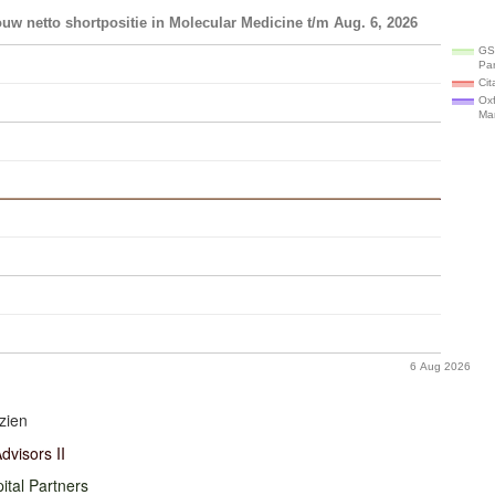
uw netto shortpositie in Molecular Medicine t/m Aug. 6, 2026
GS
Par
Cit
Ox
Ma
6 Aug 2026
zien
dvisors II
tal Partners