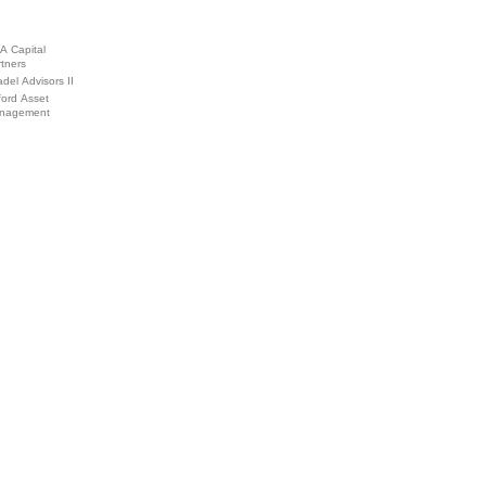
A Capital
tners
adel Advisors II
ford Asset
nagement