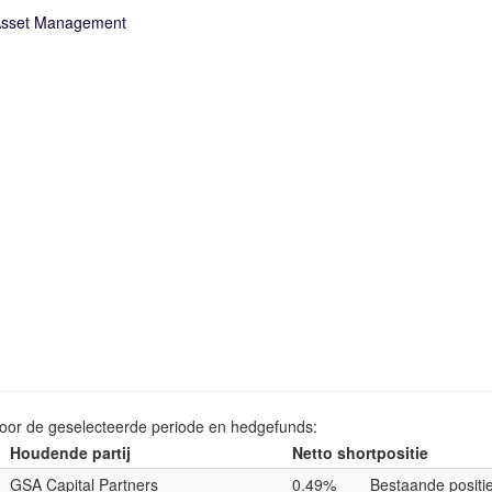
Asset Management
voor de geselecteerde periode en hedgefunds:
Houdende partij
Netto shortpositie
GSA Capital Partners
0.49%
Bestaande positi