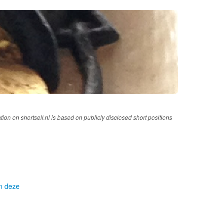
tion on shortsell.nl is based on publicly disclosed short positions
om deze