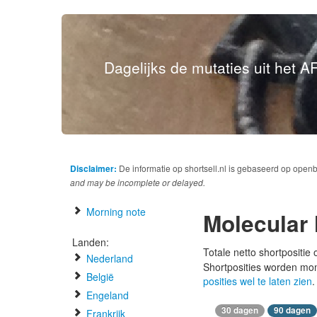
Dagelijks de mutaties uit het AF
Disclaimer:
De informatie op shortsell.nl is gebaseerd op open
and may be incomplete or delayed.
Morning note
Molecular
Landen:
Totale netto shortpositie
Nederland
Shortposities worden mo
België
posities wel te laten zien
.
Engeland
30 dagen
90 dagen
Frankrijk