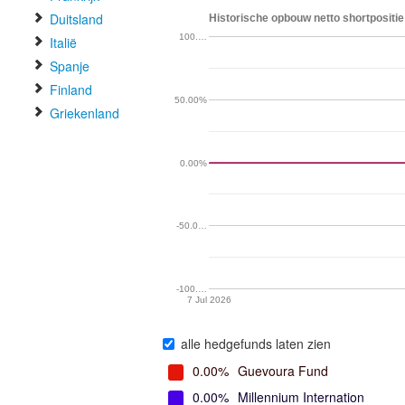
Duitsland
Historische opbouw netto shortpositie
100.…
Italië
Spanje
Finland
50.00%
Griekenland
0.00%
-50.0…
-100.…
7 Jul 2026
alle hedgefunds laten zien
0.00%
Guevoura Fund
0.00%
Millennium Internation