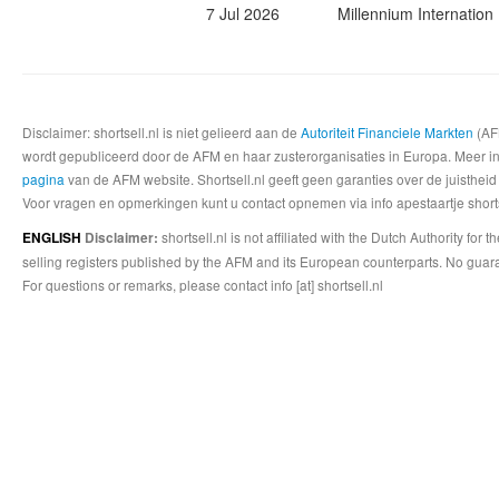
7 Jul 2026
Millennium Internati
Disclaimer: shortsell.nl is niet gelieerd aan de
Autoriteit Financiele Markten
(AFM
wordt gepubliceerd door de AFM en haar zusterorganisaties in Europa. Meer info
pagina
van de AFM website. Shortsell.nl geeft geen garanties over de juistheid
Voor vragen en opmerkingen kunt u contact opnemen via info apestaartje shorts
shortsell.nl is not affiliated with the Dutch Authority fo
ENGLISH
Disclaimer:
selling registers published by the AFM and its European counterparts. No guara
For questions or remarks, please contact info [at] shortsell.nl