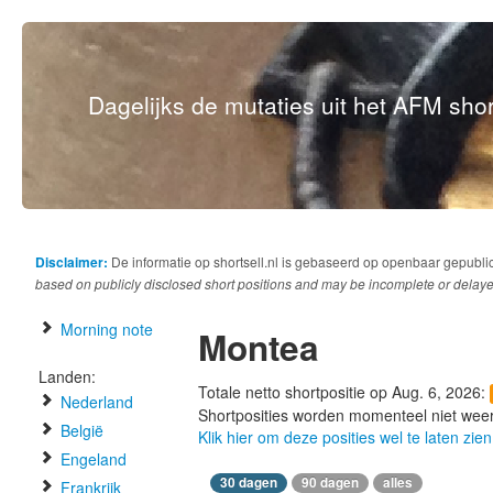
Dagelijks de mutaties uit het AFM short
Disclaimer:
De informatie op shortsell.nl is gebaseerd op openbaar gepubli
based on publicly disclosed short positions and may be incomplete or delaye
Morning note
Montea
Landen:
Totale netto shortpositie op Aug. 6, 2026:
Nederland
Shortposities worden momenteel niet wee
België
Klik hier om deze posities wel te laten zien
Engeland
30 dagen
90 dagen
alles
Frankrijk