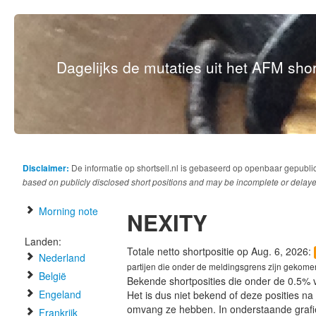
Dagelijks de mutaties uit het AFM short
Disclaimer:
De informatie op shortsell.nl is gebaseerd op openbaar gepubli
based on publicly disclosed short positions and may be incomplete or delaye
Morning note
NEXITY
Landen:
Totale netto shortpositie op Aug. 6, 2026:
Nederland
partijen die onder de meldingsgrens zijn gekome
België
Bekende shortposities die onder de 0.5% 
Engeland
Het is dus niet bekend of deze posities n
omvang ze hebben. In onderstaande graf
Frankrijk