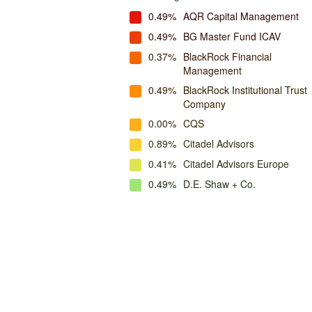
0.49%
AQR Capital Management
0.49%
BG Master Fund ICAV
0.37%
BlackRock Financial
Management
0.49%
BlackRock Institutional Trust
Company
0.00%
CQS
0.89%
Citadel Advisors
0.41%
Citadel Advisors Europe
0.49%
D.E. Shaw + Co.