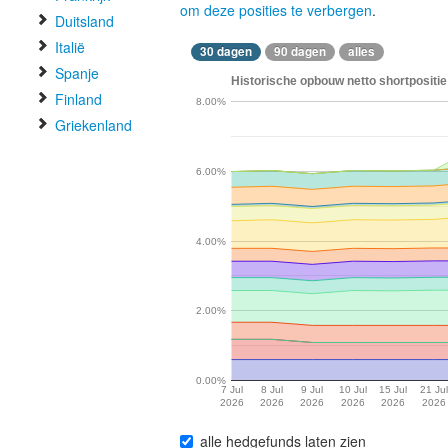
om deze posities te verbergen
.
Duitsland
Italië
30 dagen
90 dagen
alles
Spanje
Historische opbouw netto shortpositie
Finland
8.00%
Griekenland
6.00%
4.00%
2.00%
0.00%
7 Jul
8 Jul
9 Jul
10 Jul
15 Jul
21 Jul
2026
2026
2026
2026
2026
2026
alle hedgefunds laten zien