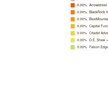
0.00%
Arrowstreet 
0.00%
BlackRock I
0.00%
BlueMounta
0.00%
Capital Fu
0.00%
Citadel Advi
0.00%
D.E. Shaw +
0.00%
Falcon Edge