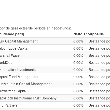
voor de geselecteerde periode en hedgefunds:
oudende partij
Netto shortpositie
QR Capital Management
0.00%
Bestaande pos
alcon Edge Capital
0.00%
Bestaande pos
arshall Wace
0.00%
Bestaande pos
orldQuant
0.00%
Bestaande pos
ystematica Investments
0.00%
Bestaande pos
apital Fund Management
0.00%
Bestaande pos
lueMountain Capital Management
0.00%
Bestaande pos
rowstreet Capital
0.00%
Bestaande pos
lackRock Institutional Trust Company
0.00%
Bestaande pos
HL Partners
0.00%
Bestaande pos