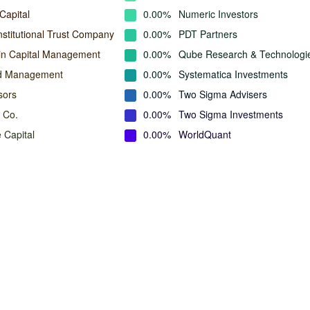
Capital
0.00%
Numeric Investors
nstitutional Trust Company
0.00%
PDT Partners
in Capital Management
0.00%
Qube Research & Technologi
nd Management
0.00%
Systematica Investments
sors
0.00%
Two Sigma Advisers
 Co.
0.00%
Two Sigma Investments
 Capital
0.00%
WorldQuant