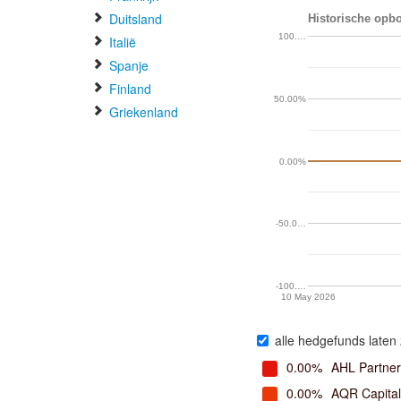
Duitsland
Historische opbo
100.…
Italië
Spanje
Finland
50.00%
Griekenland
0.00%
-50.0…
-100.…
10 May 2026
alle hedgefunds laten 
0.00%
AHL Partner
0.00%
AQR Capita