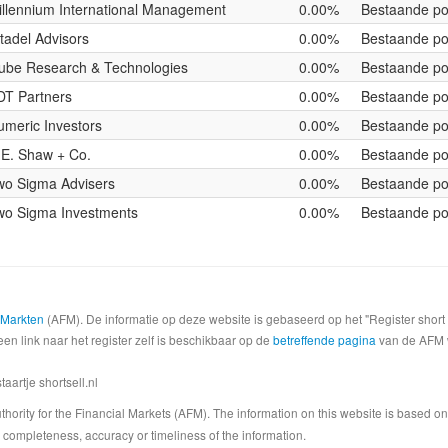
illennium International Management
0.00%
Bestaande pos
tadel Advisors
0.00%
Bestaande pos
ube Research & Technologies
0.00%
Bestaande pos
DT Partners
0.00%
Bestaande pos
umeric Investors
0.00%
Bestaande pos
.E. Shaw + Co.
0.00%
Bestaande pos
wo Sigma Advisers
0.00%
Bestaande pos
wo Sigma Investments
0.00%
Bestaande pos
e Markten
(AFM). De informatie op deze website is gebaseerd op het "Register shor
een link naar het register zelf is beschikbaar op de
betreffende pagina
van de AFM we
artje shortsell.nl
 Authority for the Financial Markets (AFM). The information on this website is based o
completeness, accuracy or timeliness of the information.