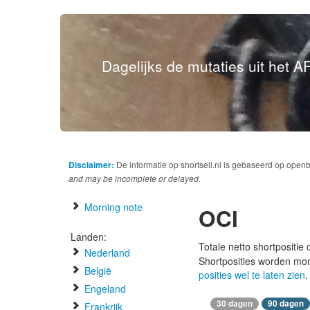
Dagelijks de mutaties uit het AF
Disclaimer:
De informatie op shortsell.nl is gebaseerd op open
and may be incomplete or delayed.
Morning note
OCI
Landen:
Totale netto shortpositie
Nederland
Shortposities worden mo
België
posities wel te laten zien
.
Engeland
30 dagen
90 dagen
Frankrijk