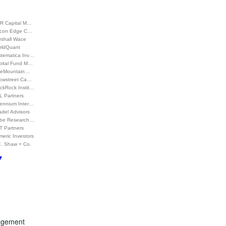
R Capital M…
lcon Edge C…
rshall Wace
rldQuant
stematica Inv…
pital Fund M…
ueMountain…
rowstreet Ca…
ckRock Instit…
L Partners
lennium Inter…
adel Advisors
be Research…
T Partners
eric Investors
E. Shaw + Co.
nagement