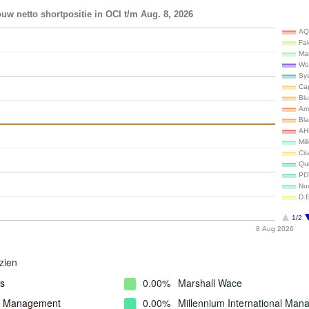
uw netto shortpositie in OCI t/m Aug. 8, 2026
AQ
Fa
Ma
Wo
Sy
Ca
Bl
Ar
Bla
AH
Mil
Cit
Qu
PD
Num
D.
1/2
8 Aug 2026
zien
s
0.00%
Marshall Wace
l Management
0.00%
Millennium International Ma