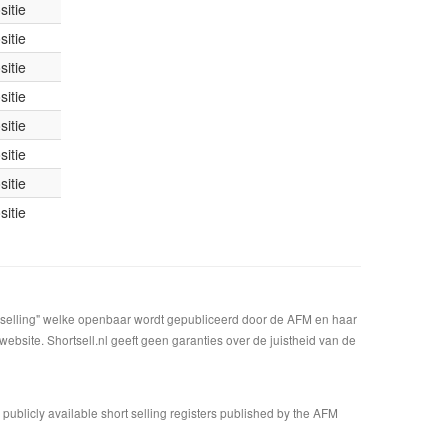
itie
itie
itie
itie
itie
itie
itie
itie
t selling" welke openbaar wordt gepubliceerd door de AFM en haar
bsite. Shortsell.nl geeft geen garanties over de juistheid van de
n publicly available short selling registers published by the AFM