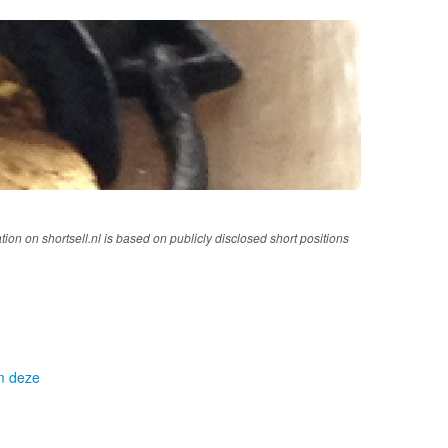
tion on shortsell.nl is based on publicly disclosed short positions
om deze