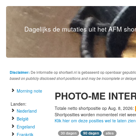
Dagelijks de mutaties uit het AFM short
Disclaimer:
De informatie op shortsell.nl is gebaseerd op openbaar gepubli
based on publicly disclosed short positions and may be incomplete or delaye
Morning note
PHOTO-ME INTE
Landen:
Totale netto shortpositie op Aug. 8, 2026:
Nederland
Shortposities worden momenteel niet wee
België
Klik hier om deze posities wel te laten zien
Engeland
30 dagen
90 dagen
alles
Frankrijk