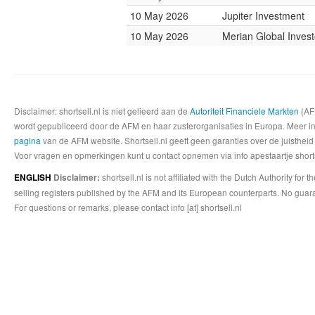
10 May 2026
Jupiter Investment
10 May 2026
Merian Global Invest
Disclaimer: shortsell.nl is niet gelieerd aan de
Autoriteit Financiele Markten
(AFM
wordt gepubliceerd door de AFM en haar zusterorganisaties in Europa. Meer info
pagina
van de AFM website. Shortsell.nl geeft geen garanties over de juistheid
Voor vragen en opmerkingen kunt u contact opnemen via info apestaartje shorts
shortsell.nl is not affiliated with the Dutch Authority fo
ENGLISH
Disclaimer:
selling registers published by the AFM and its European counterparts. No guara
For questions or remarks, please contact info [at] shortsell.nl