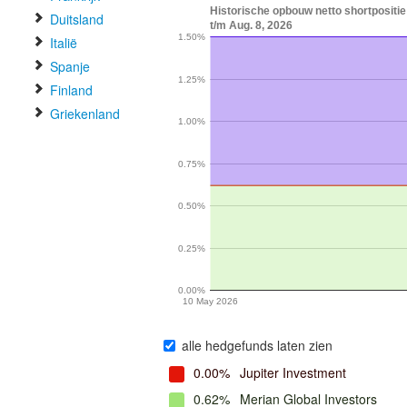
Historische opbouw netto shortposi
Duitsland
t/m Aug. 8, 2026
1.50%
Italië
Spanje
1.25%
Finland
Griekenland
1.00%
0.75%
0.50%
0.25%
0.00%
10 May 2026
alle hedgefunds laten zien
0.00%
Jupiter Investment
0.62%
Merian Global Investors