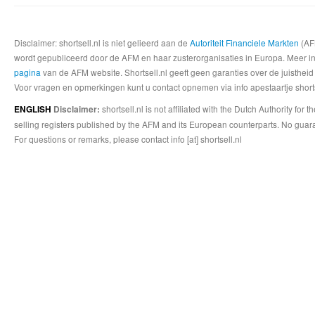
Disclaimer: shortsell.nl is niet gelieerd aan de
Autoriteit Financiele Markten
(AFM
wordt gepubliceerd door de AFM en haar zusterorganisaties in Europa. Meer info
pagina
van de AFM website. Shortsell.nl geeft geen garanties over de juistheid
Voor vragen en opmerkingen kunt u contact opnemen via info apestaartje shorts
shortsell.nl is not affiliated with the Dutch Authority fo
ENGLISH
Disclaimer:
selling registers published by the AFM and its European counterparts. No guara
For questions or remarks, please contact info [at] shortsell.nl