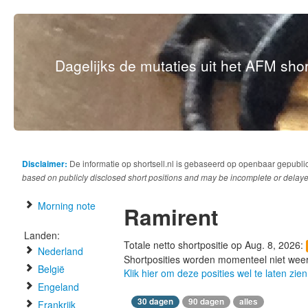
Dagelijks de mutaties uit het AFM short
Disclaimer:
De informatie op shortsell.nl is gebaseerd op openbaar gepubli
based on publicly disclosed short positions and may be incomplete or delaye
Morning note
Ramirent
Landen:
Totale netto shortpositie op Aug. 8, 2026:
Nederland
Shortposities worden momenteel niet wee
België
Klik hier om deze posities wel te laten zien
Engeland
30 dagen
90 dagen
alles
Frankrijk