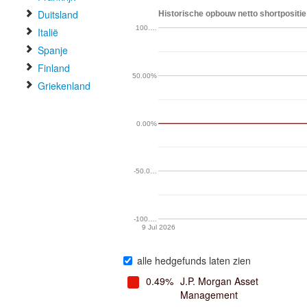
Duitsland
Historische opbouw netto shortpositie
100.…
Italië
Spanje
Finland
50.00%
Griekenland
0.00%
-50.0…
-100.…
9 Jul 2026
alle hedgefunds laten zien
0.49%
J.P. Morgan Asset
Management