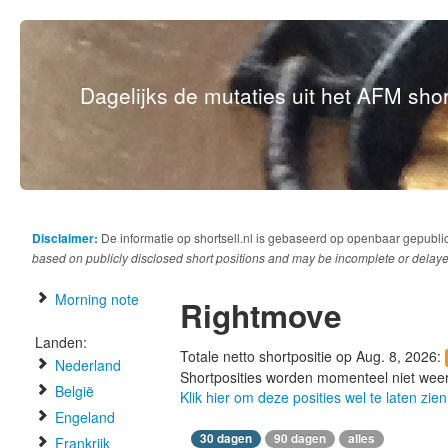
Dagelijks de mutaties uit het AFM short
Disclaimer:
De informatie op shortsell.nl is gebaseerd op openbaar gepubli
based on publicly disclosed short positions and may be incomplete or delaye
Morning note
Rightmove
Landen:
Totale netto shortpositie op Aug. 8, 2026:
Nederland
Shortposities worden momenteel niet wee
België
Klik hier om deze posities wel te laten zien
Engeland
30 dagen
90 dagen
alles
Frankrijk