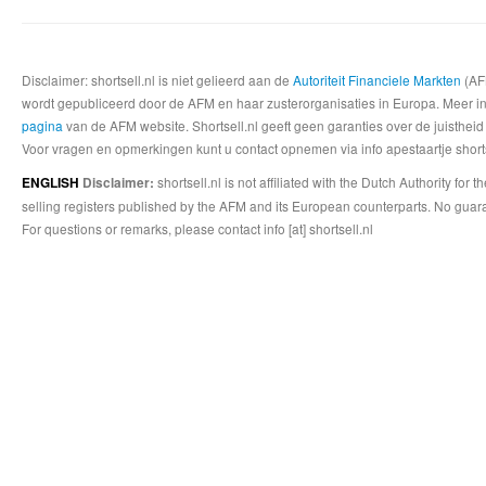
Disclaimer: shortsell.nl is niet gelieerd aan de
Autoriteit Financiele Markten
(AFM
wordt gepubliceerd door de AFM en haar zusterorganisaties in Europa. Meer info
pagina
van de AFM website. Shortsell.nl geeft geen garanties over de juistheid
Voor vragen en opmerkingen kunt u contact opnemen via info apestaartje shorts
shortsell.nl is not affiliated with the Dutch Authority fo
ENGLISH
Disclaimer:
selling registers published by the AFM and its European counterparts. No guara
For questions or remarks, please contact info [at] shortsell.nl