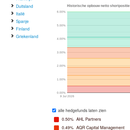
Duitsland
Historische opbouw netto shortpositie
6.00%
Italië
Spanje
5.00%
Finland
Griekenland
4.00%
3.00%
2.00%
1.00%
0.00%
9 Jul 2026
alle hedgefunds laten zien
0.50%
AHL Partners
0.49%
AQR Capital Management