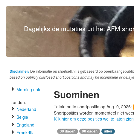
Dagelijks de mutaties uit het AFM short
Disclaimer:
De informatie op shortsell.nl is gebaseerd op openbaar gepubli
based on publicly disclosed short positions and may be incomplete or delaye
Morning note
Suominen
Landen:
Totale netto shortpositie op Aug. 9, 2026:
Nederland
Shortposities worden momenteel niet wee
België
Klik hier om deze posities wel te laten zien
Engeland
30 dagen
90 dagen
alles
Frankrijk