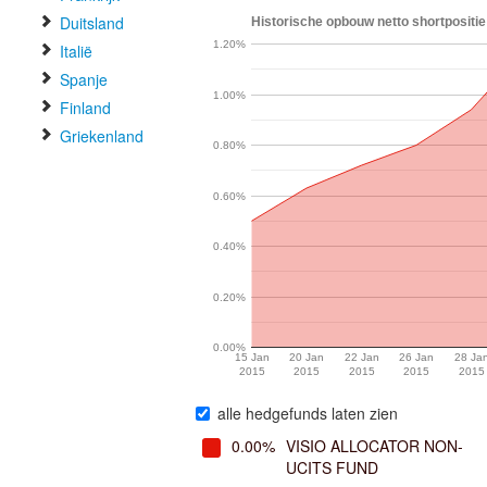
Duitsland
Historische opbouw netto shortpositie
1.20%
Italië
Spanje
1.00%
Finland
Griekenland
0.80%
0.60%
0.40%
0.20%
0.00%
15 Jan
20 Jan
22 Jan
26 Jan
28 Ja
2015
2015
2015
2015
2015
alle hedgefunds laten zien
0.00%
VISIO ALLOCATOR NON-
UCITS FUND