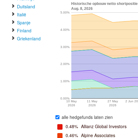
Historische opbouw netto shortpositie 
Duitsland
Aug. 8, 2026
5.00%
Italië
Spanje
Finland
4.00%
Griekenland
3.00%
2.00%
1.00%
0.00%
10 May
11 May
27 May
2 Jun 2
2026
2026
2026
alle hedgefunds laten zien
0.48%
Allianz Global Investors
0.46%
Alpine Associates