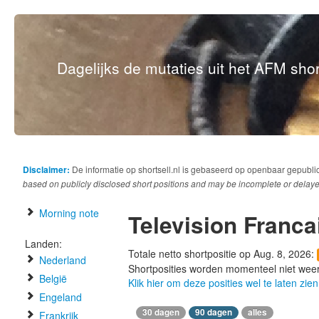
Dagelijks de mutaties uit het AFM short
Disclaimer:
De informatie op shortsell.nl is gebaseerd op openbaar gepubli
based on publicly disclosed short positions and may be incomplete or delaye
Morning note
Television Franca
Landen:
Totale netto shortpositie op Aug. 8, 2026:
Nederland
Shortposities worden momenteel niet wee
België
Klik hier om deze posities wel te laten zien
Engeland
30 dagen
90 dagen
alles
Frankrijk