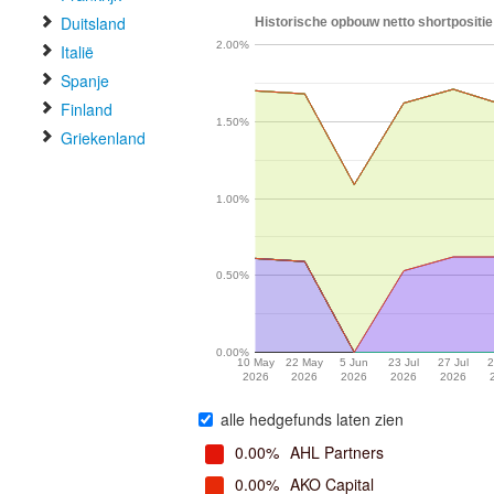
Duitsland
Historische opbouw netto shortpositie
2.00%
Italië
Spanje
Finland
1.50%
Griekenland
1.00%
0.50%
0.00%
10 May
22 May
5 Jun
23 Jul
27 Jul
2
2026
2026
2026
2026
2026
alle hedgefunds laten zien
0.00%
AHL Partners
0.00%
AKO Capital