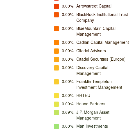
0.00%
Arrowstreet Capital
0.00%
BlackRock Institutional Trust
Company
0.00%
BlueMountain Capital
Management
0.00%
Cadian Capital Management
0.00%
Citadel Advisors
0.00%
Citadel Securities (Europe)
0.00%
Discovery Capital
Management
0.00%
Franklin Templeton
Investment Management
0.00%
HRTEU
0.00%
Hound Partners
0.69%
J.P. Morgan Asset
Management
0.00%
Man Investments