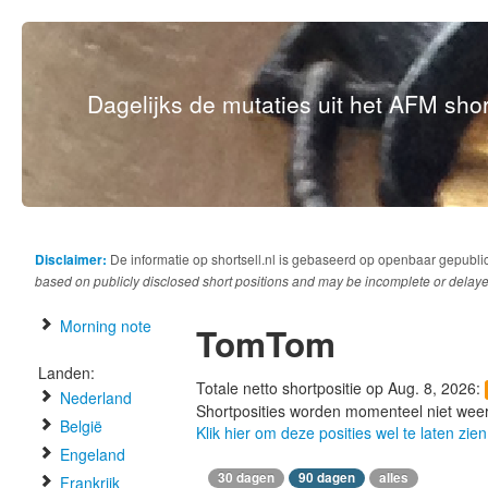
Dagelijks de mutaties uit het AFM short
Disclaimer:
De informatie op shortsell.nl is gebaseerd op openbaar gepubli
based on publicly disclosed short positions and may be incomplete or delaye
Morning note
TomTom
Landen:
Totale netto shortpositie op Aug. 8, 2026:
Nederland
Shortposities worden momenteel niet wee
België
Klik hier om deze posities wel te laten zien
Engeland
30 dagen
90 dagen
alles
Frankrijk