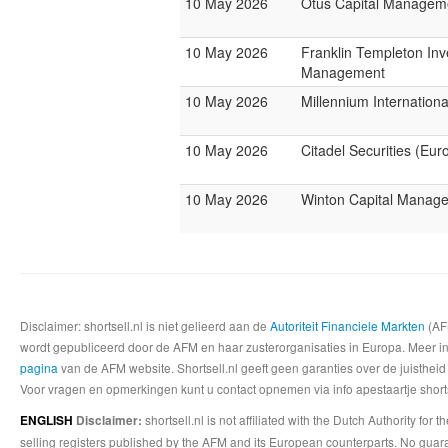
10 May 2026
Otus Capital Managem
10 May 2026
Franklin Templeton In
Management
10 May 2026
Millennium Internatio
10 May 2026
Citadel Securities (Eur
10 May 2026
Winton Capital Manag
Disclaimer: shortsell.nl is niet gelieerd aan de
Autoriteit Financiele Markten
(AFM
wordt gepubliceerd door de AFM en haar zusterorganisaties in Europa. Meer info
pagina
van de AFM website. Shortsell.nl geeft geen garanties over de juistheid
Voor vragen en opmerkingen kunt u contact opnemen via info apestaartje shorts
shortsell.nl is not affiliated with the Dutch Authority fo
ENGLISH
Disclaimer:
selling registers published by the AFM and its European counterparts. No guara