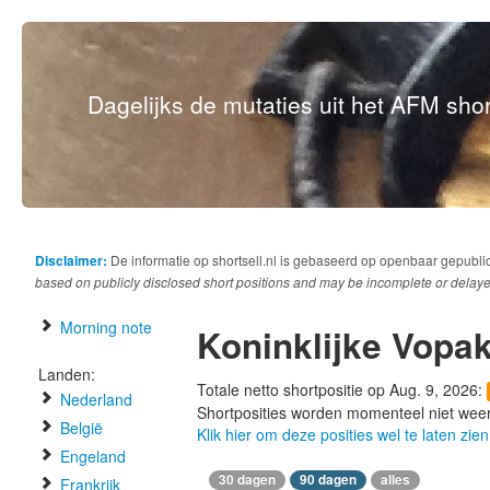
Dagelijks de mutaties uit het AFM short
Disclaimer:
De informatie op shortsell.nl is gebaseerd op openbaar gepubli
based on publicly disclosed short positions and may be incomplete or delaye
Morning note
Koninklijke Vopa
Landen:
Totale netto shortpositie op Aug. 9, 2026:
Nederland
Shortposities worden momenteel niet wee
België
Klik hier om deze posities wel te laten zien
Engeland
30 dagen
90 dagen
alles
Frankrijk