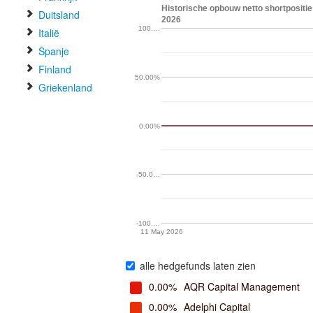
Historische opbouw netto shortpositie 
Duitsland
2026
100.…
Italië
Spanje
Finland
50.00%
Griekenland
0.00%
-50.0…
-100.…
11 May 2026
alle hedgefunds laten zien
0.00%
AQR Capital Management
0.00%
Adelphi Capital